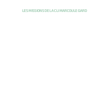
LES MISSIONS DE LA CLI MARCOULE GARD
INFORMER ET FORMER LES
ÉLUS LOCAUX